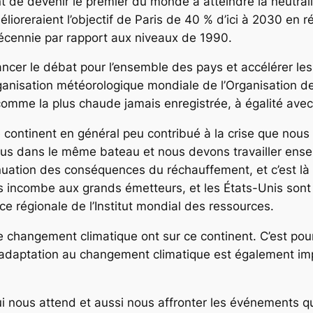
e devenir le premier du monde à atteindre la neutralité
ioreraient l’objectif de Paris de 40 % d’ici à 2030 en r
 décennie par rapport aux niveaux de 1990.
ncer le débat pour l’ensemble des pays et accélérer le
rganisation météorologique mondiale de l’Organisation de
 comme la plus chaude jamais enregistrée, à égalité ave
 continent en général peu contribué à la crise que nous 
us dans le même bateau et nous devons travailler ense
nuation des conséquences du réchauffement, et c’est là 
s incombe aux grands émetteurs, et les États-Unis sont 
trice régionale de l’Institut mondial des ressources.
 le changement climatique ont sur ce continent. C’est pou
’adaptation au changement climatique est également imp
i nous attend et aussi nous affronter les événements q