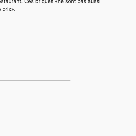
 restaurant. Ces briques «ne sont pas aussi
 prix».