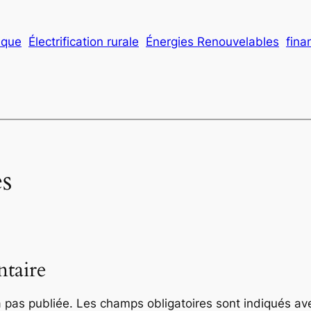
ique
Électrification rurale
Énergies Renouvelables
fina
s
taire
 pas publiée.
Les champs obligatoires sont indiqués a