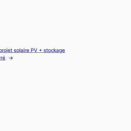
rojet solaire PV + stockage
rré
→