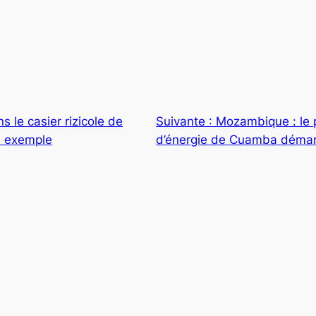
ns le casier rizicole de
Suivante :
Mozambique : le p
n exemple
d’énergie de Cuamba déma