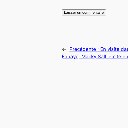
←
Précédente :
En visite da
Fanaye, Macky Sall le cite e