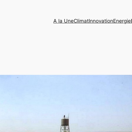
A la Une
Climat
Innovation
Energie