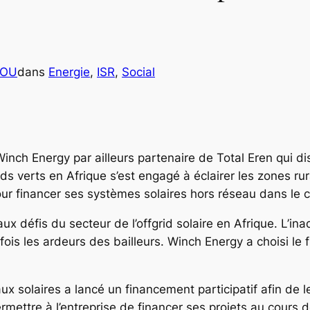
COU
dans
Energie
, 
ISR
, 
Social
 Winch Energy par ailleurs partenaire de Total Eren qui
s verts en Afrique s’est engagé à éclairer les zones rura
our financer ses systèmes solaires hors réseau dans le c
aux défis du secteur de l’offgrid solaire en Afrique. L’in
 les ardeurs des bailleurs. Winch Energy a choisi le f
x solaires a lancé un financement participatif afin de lev
rmettre à l’entreprise de financer ses projets au cours