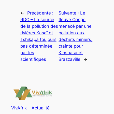
←
Précédente :
Suivante :
Le
RDC – La source
fleuve Congo
de la pollution des
menacé par une
rivières Kasaï et
pollution aux
Tshikapa toujours
déchets miniers,
pas déterminée
crainte pour
par les
Kinshasa et
scientifiques
Brazzaville
→
VivAfrik – Actualité