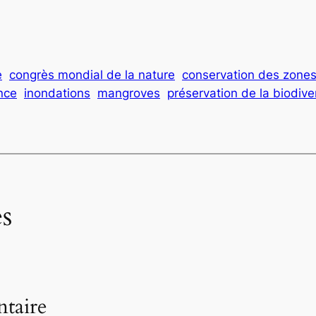
e
congrès mondial de la nature
conservation des zone
nce
inondations
mangroves
préservation de la biodive
s
taire