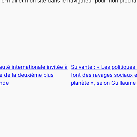
e-mail et mon site dans le navigateur pour mon proch
té internationale invitée à
Suivante :
« Les politiques
re de la deuxième plus
font des ravages sociaux e
onde
planète », selon Guillaume