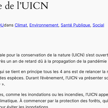
re de l’UICN
OU
dans
Climat
, 
Environnement
, 
Santé Publique
, 
Social
le pour la conservation de la nature (UICN) s’est ouvert
ès un an de retard dû à la propagation de la pandémie
i se tient en principe tous les 4 ans est de relancer la 
on des espèces. Durant l’évènement, l’UICN va présenter s
 ».
, comme les inondations ou les incendies, l’UICN appe
imatique. À commencer par la protection des forêts, qu
r éviter les inondations.