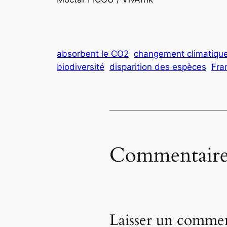
absorbent le CO2
changement climatiqu
biodiversité
disparition des espèces
Fra
Commentaire
Laisser un commen