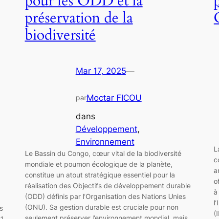
pour les ODD et la
préservation de la
biodiversité
Mar 17, 2025
—
Moctar FICOU
par
dans
Développement
, 
Environnement
L
Le Bassin du Congo, cœur vital de la biodiversité
c
mondiale et poumon écologique de la planète,
a
constitue un atout stratégique essentiel pour la
o
réalisation des Objectifs de développement durable
à
(ODD) définis par l’Organisation des Nations Unies
l
(ONU). Sa gestion durable est cruciale pour non
s
(
seulement préserver l’environnement mondial, mais
21