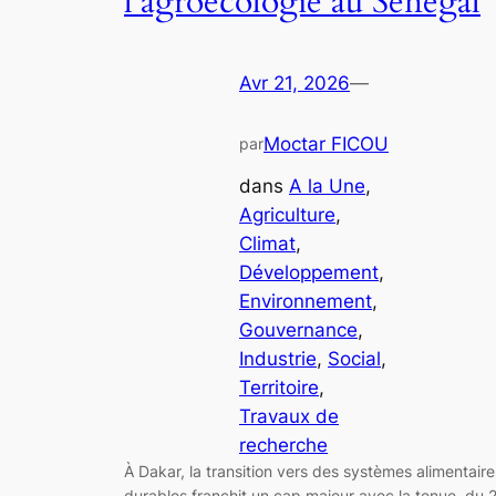
l’agroécologie au Sénégal
Avr 21, 2026
—
Moctar FICOU
par
dans
A la Une
, 
Agriculture
, 
Climat
, 
Développement
, 
Environnement
, 
Gouvernance
, 
Industrie
, 
Social
, 
Territoire
, 
Travaux de
recherche
À Dakar, la transition vers des systèmes alimentaire
durables franchit un cap majeur avec la tenue, du 