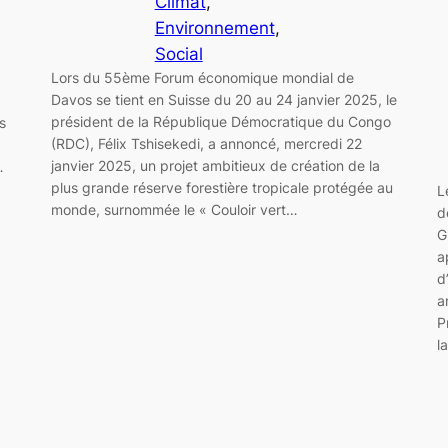
Climat
, 
Environnement
, 
Social
Lors du 55ème Forum économique mondial de
Davos se tient en Suisse du 20 au 24 janvier 2025, le
président de la République Démocratique du Congo
s
(RDC), Félix Tshisekedi, a annoncé, mercredi 22
janvier 2025, un projet ambitieux de création de la
…
plus grande réserve forestière tropicale protégée au
L
monde, surnommée le « Couloir vert…
d
G
a
d
a
P
l