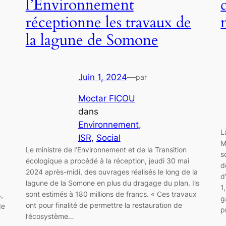
l’Environnement
réceptionne les travaux de
la lagune de Somone
Juin 1, 2024
—
par
Moctar FICOU
dans
Environnement
, 
L
ISR
, 
Social
M
Le ministre de l’Environnement et de la Transition
s
écologique a procédé à la réception, jeudi 30 mai
d
2024 après-midi, des ouvrages réalisés le long de la
d
lagune de la Somone en plus du dragage du plan. Ils
1
sont estimés à 180 millions de francs. « Ces travaux
,
g
ont pour finalité de permettre la restauration de
de
p
l’écosystème…