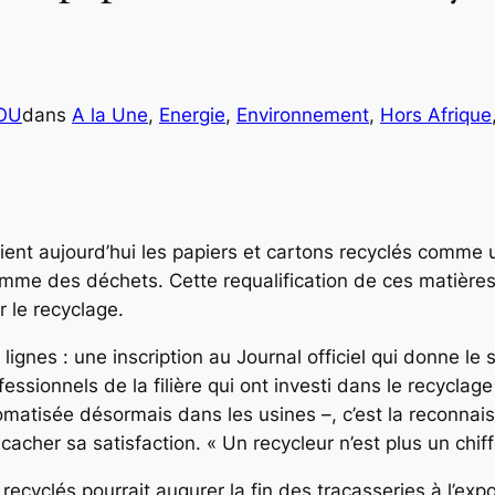
COU
dans
A la Une
, 
Energie
, 
Environnement
, 
Hors Afrique
ent aujourd’hui les papiers et cartons recyclés comme u
me des déchets. Cette requalification de ces matières c
r le recyclage.
lignes : une inscription au Journal officiel qui donne le
ofessionnels de la filière qui ont investi dans le recycl
matisée désormais dans les usines –, c’est la reconnais
 cacher sa satisfaction. « Un recycleur n’est plus un chi
ecyclés pourrait augurer la fin des tracasseries à l’expo