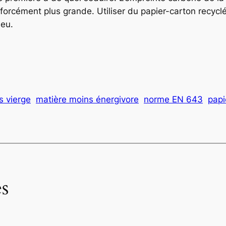
forcément plus grande. Utiliser du papier-carton recyc
ieu.
s vierge
matière moins énergivore
norme EN 643
papi
s