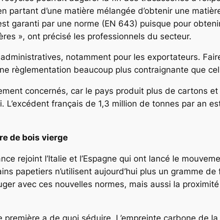
 en partant d’une matière mélangée d’obtenir une matiè
 est garanti par une norme (EN 643) puisque pour obtenir
tères », ont précisé les professionnels du secteur.
s administratives, notamment pour les exportateurs. Fair
à une règlementation beaucoup plus contraignante que cel
rement concernés, car le pays produit plus de cartons et
 L’excédent français de 1,3 million de tonnes par an es
re de bois vierge
ce rejoint l’Italie et l’Espagne qui ont lancé le mouvement
ins papetiers n’utilisent aujourd’hui plus un gramme de f
ouger avec ces nouvelles normes, mais aussi la proximité
 première a de quoi séduire. L’empreinte carbone de la p