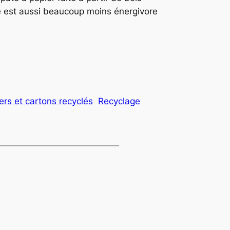
lé est aussi beaucoup moins énergivore
ers et cartons recyclés
Recyclage