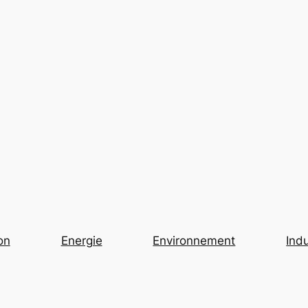
on
Energie
Environnement
Indu