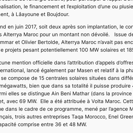
lisation, le financement et l’exploitation d’une ou plusi
ent, à Lâayoune et Boujdour.
end en juin 2017, soit deux après son implantation, le co
Alterrya Maroc pour un montant non dévoilé. Issue de l
ar et Olivier Bertolde, Alterrya Maroc n’avait pas enco
le de projets pesant potentiellement 100 MW solaires et 1
aucune mention officielle dans l’attribution d’appels d’off
ternational, lancé également par Masen et relatif à la 
se compose de 15 centrales solaires situées dans différen
égawatts, bien que dans sa totalité il puisse produire
i elles se distingue Ain Beni Mathar (dans la province d
jet, avec 69 MW. Elle a été attribuée à Volta Maroc. Cet
ue dans le cadre de ce programme, mené par l’agence Ma
français, trois autres entreprises Taqa Morocco, Enel G
capacité comprise entre 36 et 48 MW.