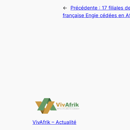
←
Précédente :
17 filiales d
française Engie cédée
VivAfrik – Actualité