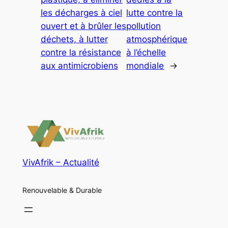
les décharges à ciel
lutte contre la
ouvert et à brûler les
pollution
déchets, à lutter
atmosphérique
contre la résistance
à l’échelle
aux antimicrobiens
mondiale
→
VivAfrik – Actualité
Renouvelable & Durable