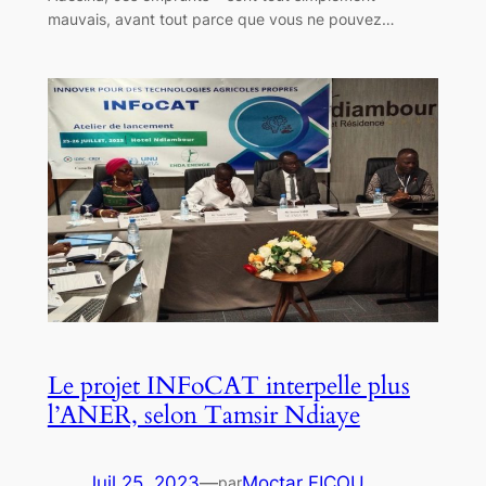
mauvais, avant tout parce que vous ne pouvez…
Le projet INFoCAT interpelle plus
l’ANER, selon Tamsir Ndiaye
Juil 25, 2023
—
Moctar FICOU
par