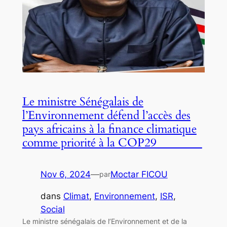
Le ministre Sénégalais de
l’Environnement défend l’accès des
pays africains à la finance climatique
comme priorité à la COP29
Nov 6, 2024
—
Moctar FICOU
par
dans
Climat
, 
Environnement
, 
ISR
, 
Social
Le ministre sénégalais de l’Environnement et de la