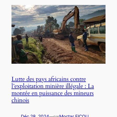
Lutte des pays africains contre
l’exploitation minière illégale : La
montée en puissance des mineurs
chinois
Déc 28, 2024
—
Moctar FICOU
par