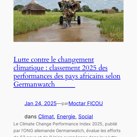
Lutte contre le changement
climatique : classement 2025 des
performances des pays africains selon
Germanwatch
Jan 24, 2025
—
Moctar FICOU
par
dans
Climat
, 
Energie
, 
Social
Le Climate Change Performance Index 2025, publié
par l’ONG allemande Germanwatch, évalue les efforts