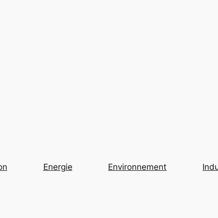
on
Energie
Environnement
Indu