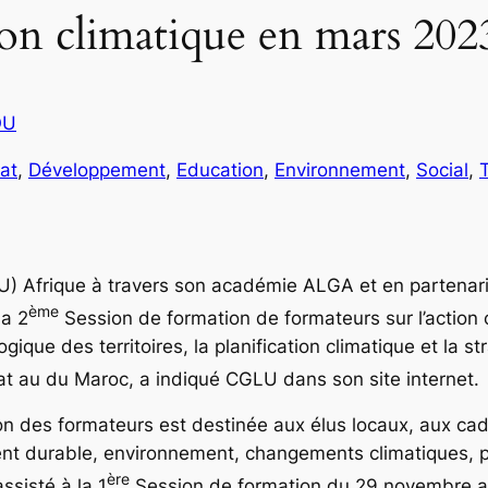
tion climatique en mars 202
OU
at
, 
Développement
, 
Education
, 
Environnement
, 
Social
, 
T
) Afrique à travers son académie ALGA et en partenaria
ème
la 2
Session de formation de formateurs sur l’action c
ique des territoires, la planification climatique et la 
 au du Maroc, a indiqué CGLU dans son site internet.
tion des formateurs est destinée aux élus locaux, aux ca
ent durable, environnement, changements climatiques, p
ère
ssisté à la 1
Session de formation du 29 novembre au