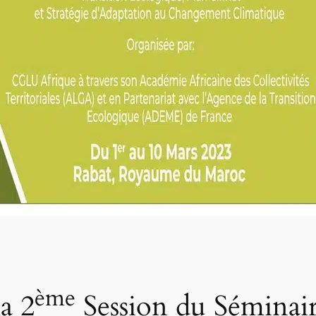
ème
a 2
Session du Séminair