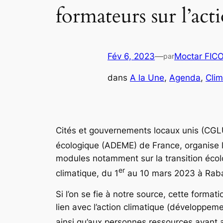
formateurs sur l’ac
Fév 6, 2023
—
Moctar FIC
par
dans
A la Une
, 
Agenda
, 
Clim
Cités et gouvernements locaux unis (CGLU
écologique (ADEME) de France, organise 
modules notamment sur la transition écolog
er
climatique, du 1
au 10 mars 2023 à Rabat
Si l’on se fie à notre source, cette forma
lien avec l’action climatique (développem
ainsi qu’aux personnes ressources ayant a