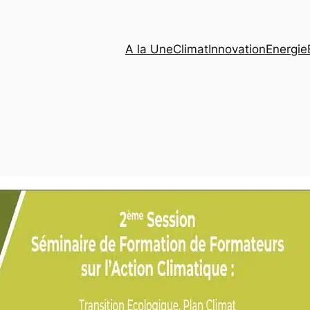
A la Une
Climat
Innovation
Energie