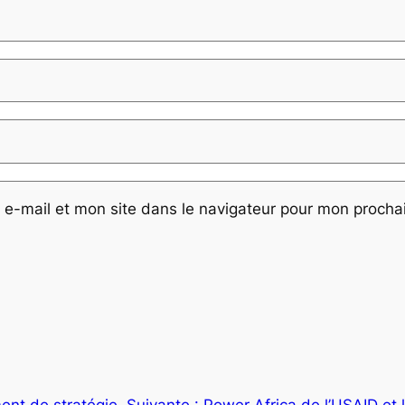
e-mail et mon site dans le navigateur pour mon proch
nt de stratégie
Suivante :
Power Africa de l’USAID et 