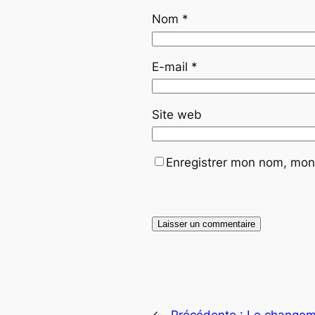
Nom
*
E-mail
*
Site web
Enregistrer mon nom, mon 
←
Précédente :
Le changeme