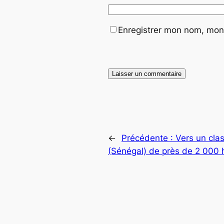
Enregistrer mon nom, mon 
←
Précédente :
Vers un cla
(Sénégal) de près de 2 000 