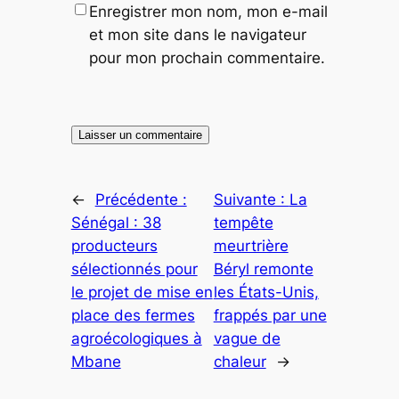
Enregistrer mon nom, mon e-mail
et mon site dans le navigateur
pour mon prochain commentaire.
←
Précédente :
Suivante :
La
Sénégal : 38
tempête
producteurs
meurtrière
sélectionnés pour
Béryl remonte
le projet de mise en
les États-Unis,
place des fermes
frappés par une
agroécologiques à
vague de
Mbane
chaleur
→