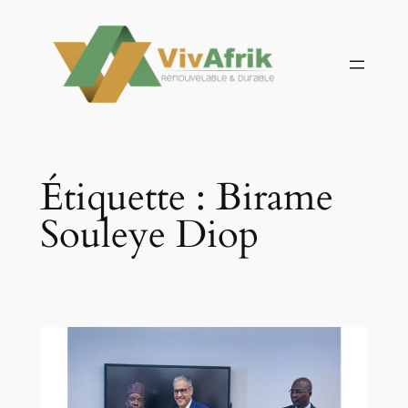
Aller
au
contenu
Étiquette :
Birame
Souleye Diop