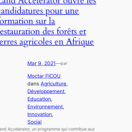
Land Accelerator ouvre les
candidatures pour une
formation sur la
restauration des forêts et
terres agricoles en Afrique
Mar 9, 2021
—
par
Moctar FICOU
dans
Agriculture
, 
Développement
, 
Education
, 
Environnement
, 
Innovation
, 
Social
and Accelerator, un programme qui contribue aux