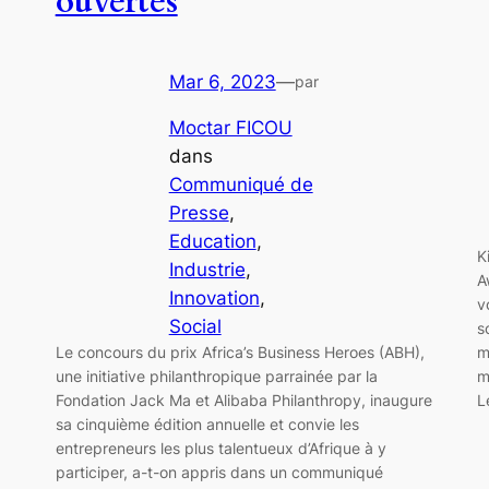
ouvertes
Mar 6, 2023
—
par
Moctar FICOU
dans
Communiqué de
Presse
, 
Education
, 
K
Industrie
, 
A
Innovation
, 
v
Social
s
m
Le concours du prix Africa’s Business Heroes (ABH),
m
une initiative philanthropique parrainée par la
L
Fondation Jack Ma et Alibaba Philanthropy, inaugure
sa cinquième édition annuelle et convie les
entrepreneurs les plus talentueux d’Afrique à y
participer, a-t-on appris dans un communiqué