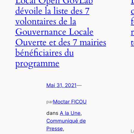
Local Open GovLab
dévoile la liste des 7
volontaires de la
Gouvernance Locale
Ouverte et des 7 mairies
bénéficiaires du
programme
Mai 31, 2021
—
Moctar FICOU
par
dans
A la Une
, 
Communiqué de
Presse
, 
L