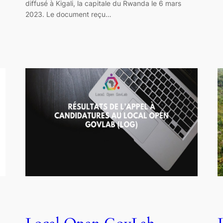
diffusé à Kigali, la capitale du Rwanda le 6 mars
2023. Le document reçu…