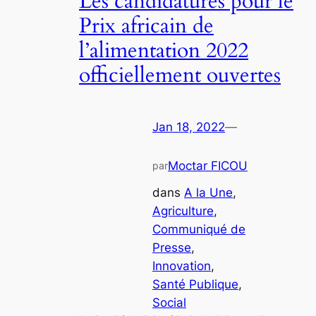
Les candidatures pour le
Prix africain de
l’alimentation 2022
officiellement ouvertes
Jan 18, 2022
—
Moctar FICOU
par
dans
A la Une
, 
Agriculture
, 
Communiqué de
Presse
, 
Innovation
, 
Santé Publique
, 
Social