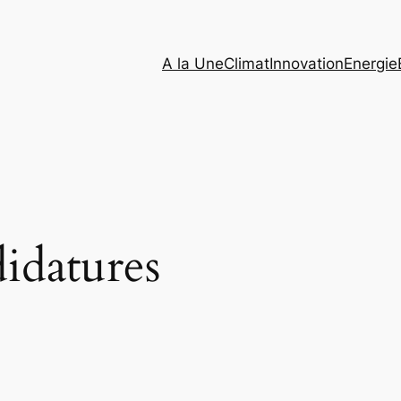
A la Une
Climat
Innovation
Energie
idatures