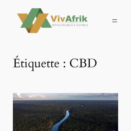
Aller
au
contenu
Étiquette :
CBD