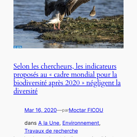
Selon les chercheurs, les indicateurs
proposés au « cadre mondial pour la
biodiversité après 2020 » négligent la
diversité
Mar 16, 2020
—
Moctar FICOU
par
dans
A la Une
, 
Environnement
, 
Travaux de recherche