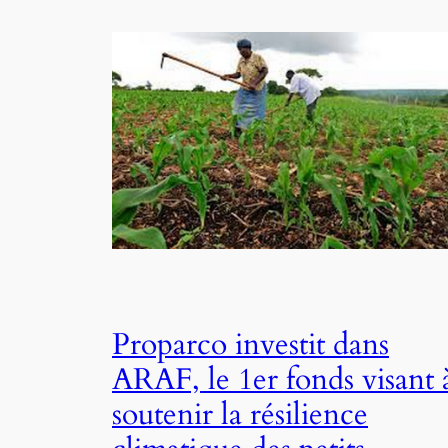
Proparco investit dans
ARAF, le 1er fonds visant 
soutenir la résilience