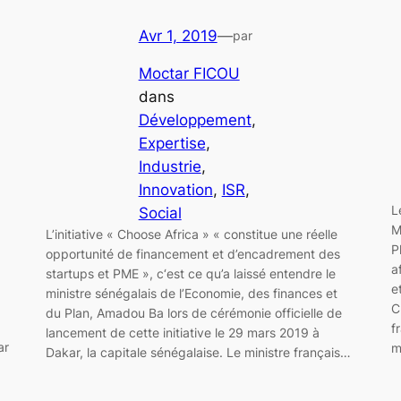
Avr 1, 2019
—
par
Moctar FICOU
dans
Développement
, 
Expertise
, 
Industrie
, 
Innovation
, 
ISR
, 
L
Social
M
L’initiative « Choose Africa » « constitue une réelle
P
opportunité de financement et d’encadrement des
a
startups et PME », c‘est ce qu’a laissé entendre le
e
ministre sénégalais de l’Economie, des finances et
C
du Plan, Amadou Ba lors de cérémonie officielle de
f
lancement de cette initiative le 29 mars 2019 à
ar
m
Dakar, la capitale sénégalaise. Le ministre français…