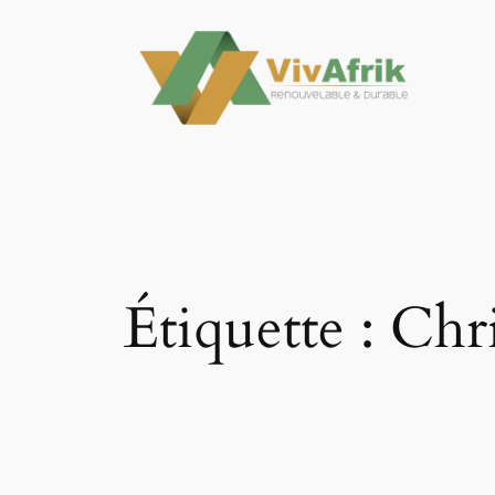
Aller
au
contenu
Étiquette :
Chr