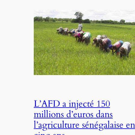
L’AFD a injecté 150
millions d’euros dans
l’agriculture sénégalaise e