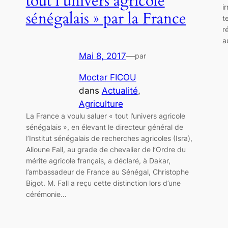
tout l’univers agricole
i
sénégalais » par la France
t
r
a
Mai 8, 2017
—
par
Moctar FICOU
dans
Actualité
, 
Agriculture
La France a voulu saluer « tout l’univers agricole
sénégalais », en élevant le directeur général de
l’Institut sénégalais de recherches agricoles (Isra),
Alioune Fall, au grade de chevalier de l’Ordre du
mérite agricole français, a déclaré, à Dakar,
l’ambassadeur de France au Sénégal, Christophe
Bigot. M. Fall a reçu cette distinction lors d’une
cérémonie…