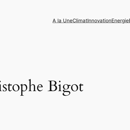
A la Une
Climat
Innovation
Energie
istophe Bigot