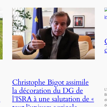
Christophe Bigot assimile
la décoration du DG de
L
B
n
l’ISRA à une salutation de «
d
d