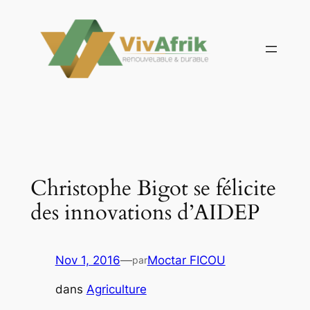
Aller
au
contenu
Christophe Bigot se félicite
des innovations d’AIDEP
Nov 1, 2016
—
Moctar FICOU
par
dans
Agriculture