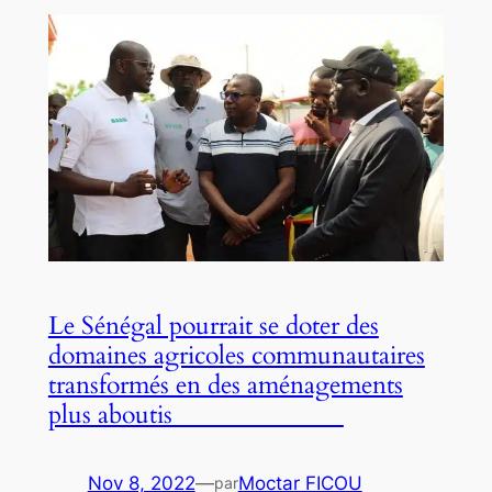
Le Sénégal pourrait se doter des
domaines agricoles communautaires
transformés en des aménagements
plus aboutis
Nov 8, 2022
—
Moctar FICOU
par