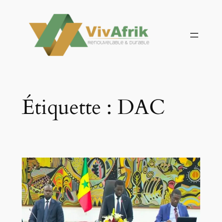
Aller
au
contenu
Étiquette :
DAC