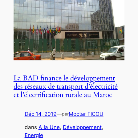
La BAD finance le développement
des réseaux de transport d’électricité
et l’électrification rurale au Maroc
Déc 14, 2019
—
Moctar FICOU
par
dans
A la Une
, 
Développement
, 
Energie