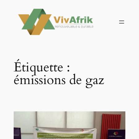
Aller
au
contenu
Étiquette :
émissions de gaz