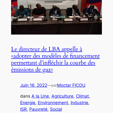
Le directeur de LBA appelle à
«adopter des modèles de financement
permettant d’infléchir la courbe des
émissions de gaz»
Juin 16, 2022
—
Moctar FICOU
par
dans
A la Une
, 
Agriculture
, 
Climat
, 
Energie
, 
Environnement
, 
Industrie
, 
ISR
, 
Pauvreté
, 
Social