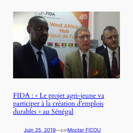
FIDA : « Le projet agri-jeune va
participer à la création d’emplois
durables » au Sénégal
Juin 25, 2019
—
Moctar FICOU
par