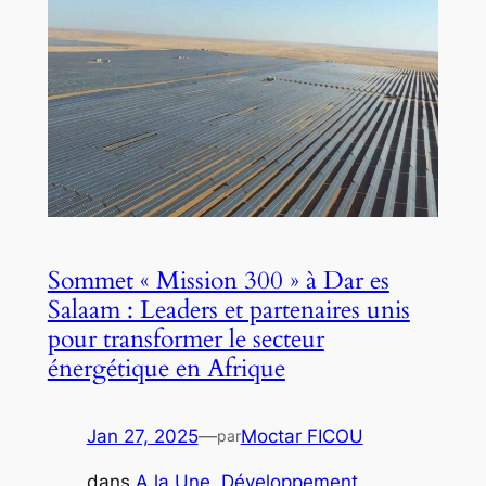
Sommet « Mission 300 » à Dar es
Salaam : Leaders et partenaires unis
pour transformer le secteur
énergétique en Afrique
Jan 27, 2025
—
Moctar FICOU
par
dans
A la Une
, 
Développement
, 