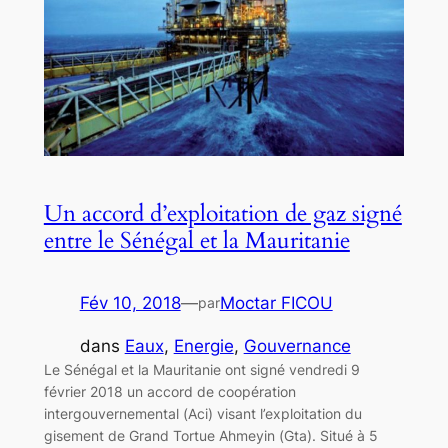
Un accord d’exploitation de gaz signé
entre le Sénégal et la Mauritanie
Fév 10, 2018
—
Moctar FICOU
par
dans
Eaux
, 
Energie
, 
Gouvernance
Le Sénégal et la Mauritanie ont signé vendredi 9
février 2018 un accord de coopération
intergouvernemental (Aci) visant l’exploitation du
gisement de Grand Tortue Ahmeyin (Gta). Situé à 5