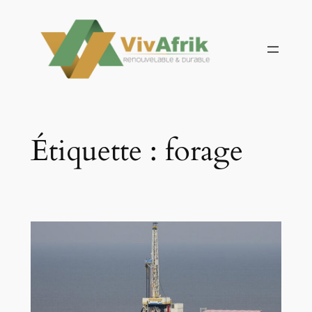
Aller
au
contenu
Étiquette :
forage