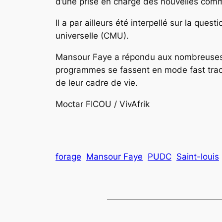
d’une prise en charge des nouvelles commune
Il a par ailleurs été interpellé sur la que
universelle (CMU).
Mansour Faye a répondu aux nombreuses i
programmes se fassent en mode fast tract, 
de leur cadre de vie.
Moctar FICOU / VivAfrik
forage
Mansour Faye
PUDC
Saint-louis