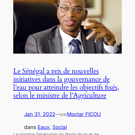
Le Sénégal a pris de nouvelles
initiatives dans la gouvernance de
l’eau pour atteindre les objectifs fixés,
selon le ministre de l’Agriculture
Jan 31, 2022
—
Moctar FICOU
par
dans
Eaux
, 
Social
Le ministre Sénégalais de l’Agriculture et de