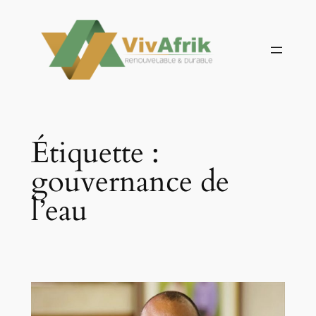
Aller
au
contenu
Étiquette :
gouvernance de
l’eau