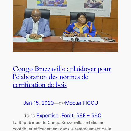
Congo Brazzaville : plaidoyer pour
l’élaboration des normes de
certification de bois
Jan 15, 2020
—
Moctar FICOU
par
dans
Expertise
, 
Forêt
, 
RSE – RSO
La République du Congo Brazzaville ambitionne
contribuer efficacement dans le renforcement de la