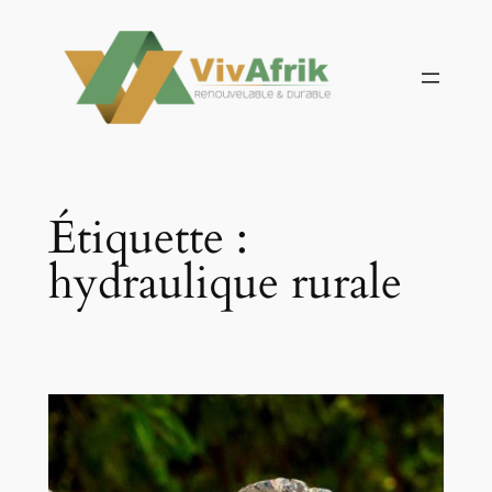
Aller
au
contenu
Étiquette :
hydraulique rurale