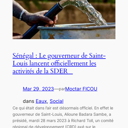
Sénégal : Le gouverneur de Saint-
Louis lancent officiellement les
activités de la SDER
Mar 29, 2023
—
Moctar FICOU
par
dans
Eaux
, 
Social
Ce qui était dans l’air est désormais officiel. En effet le
gouverneur de Saint-Louis, Alioune Badara Sambe, a
présidé, mardi 28 mars 2023 à Richard Toll, un comité
régional de développement (CRD) axé sur le