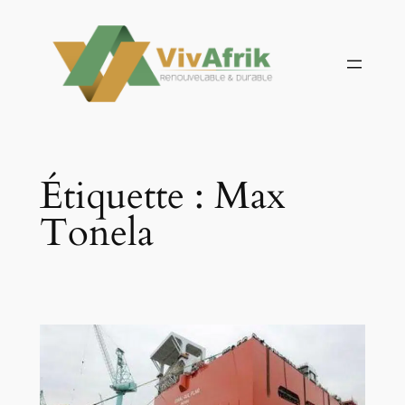
Aller
au
contenu
Étiquette :
Max
Tonela