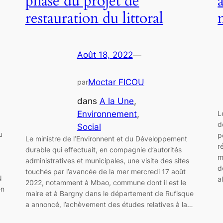
phase du projet de
restauration du littoral
Août 18, 2022
—
Moctar FICOU
par
dans
A la Une
, 
Environnement
, 
L
d
Social
u
p
Le ministre de l’Environnent et du Développement
r
durable qui effectuait, en compagnie d’autorités
m
administratives et municipales, une visite des sites
d
touchés par l’avancée de la mer mercredi 17 août
N
a
2022, notamment à Mbao, commune dont il est le
en
maire et à Bargny dans le département de Rufisque
a annoncé, l’achèvement des études relatives à la…