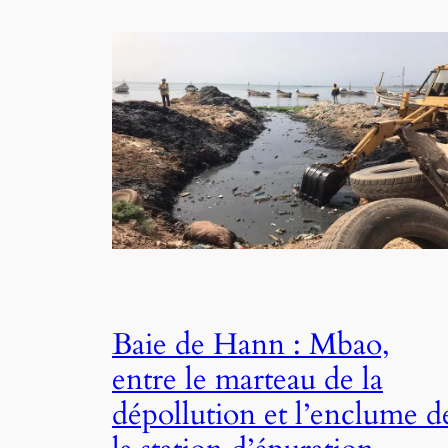
Baie de Hann : Mbao,
entre le marteau de la
dépollution et l’enclume d