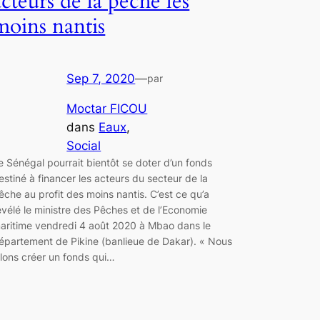
acteurs de la pêche les
moins nantis
Sep 7, 2020
—
par
Moctar FICOU
dans
Eaux
, 
Social
e Sénégal pourrait bientôt se doter d’un fonds
estiné à financer les acteurs du secteur de la
êche au profit des moins nantis. C’est ce qu’a
évélé le ministre des Pêches et de l’Economie
aritime vendredi 4 août 2020 à Mbao dans le
épartement de Pikine (banlieue de Dakar). « Nous
llons créer un fonds qui…