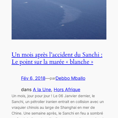
Un mois après l’accident du Sanchi :
Le point sur la marée « blanche »
Fév 6, 2018
—
Debbo Mballo
par
dans
A la Une
, 
Hors Afrique
Un mois, jour pour jour ! Le 06 Janvier dernier, le
Sanchi, un pétrolier iranien entrait en collision avec un
vraquier chinois au large de Shanghai en mer de
Chine. Une semaine après, le Sanchi en feu a sombré