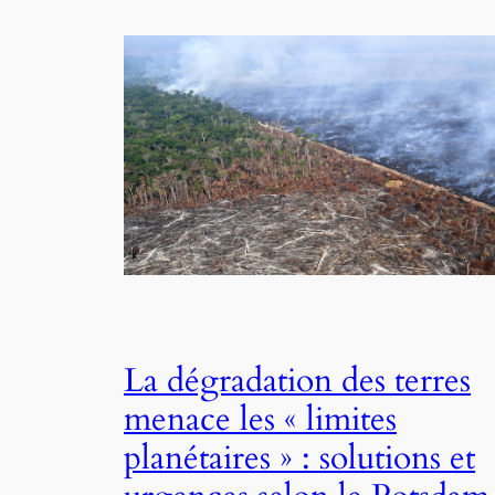
La dégradation des terres
menace les « limites
planétaires » : solutions et