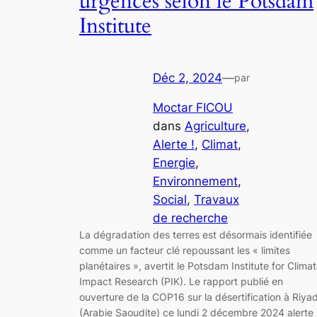
urgences selon le Potsdam
Institute
Déc 2, 2024
—
par
Moctar FICOU
dans
Agriculture
, 
Alerte !
, 
Climat
, 
Energie
, 
Environnement
, 
Social
, 
Travaux
de recherche
La dégradation des terres est désormais identifiée
comme un facteur clé repoussant les « limites
planétaires », avertit le Potsdam Institute for Clima
Impact Research (PIK). Le rapport publié en
ouverture de la COP16 sur la désertification à Riya
(Arabie Saoudite) ce lundi 2 décembre 2024 alerte