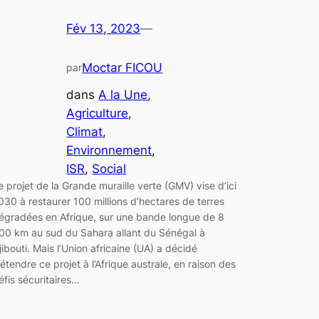
Fév 13, 2023
—
Moctar FICOU
par
dans
A la Une
, 
Agriculture
, 
Climat
, 
Environnement
, 
ISR
, 
Social
e projet de la Grande muraille verte (GMV) vise d’ici
030 à restaurer 100 millions d’hectares de terres
égradées en Afrique, sur une bande longue de 8
00 km au sud du Sahara allant du Sénégal à
jibouti. Mais l’Union africaine (UA) a décidé
’étendre ce projet à l’Afrique australe, en raison des
éfis sécuritaires…