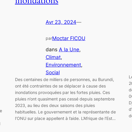
inondations
Avr 23, 2024
—
Moctar FICOU
par
dans
A la Une
, 
Climat
, 
Environnement
, 
Social
L
Des centaines de milliers de personnes, au Burundi,
2
ont été contraintes de se déplacer à cause des
d
inondations provoquées par les fortes pluies. Ces
0
pluies n’ont quasiment pas cessé depuis septembre
D
2023, au lieu des deux saisons des pluies
d
te
habituelles. Le gouvernement et la représentante de
d
l’ONU sur place appellent à l’aide. L’Afrique de l’Est…
d