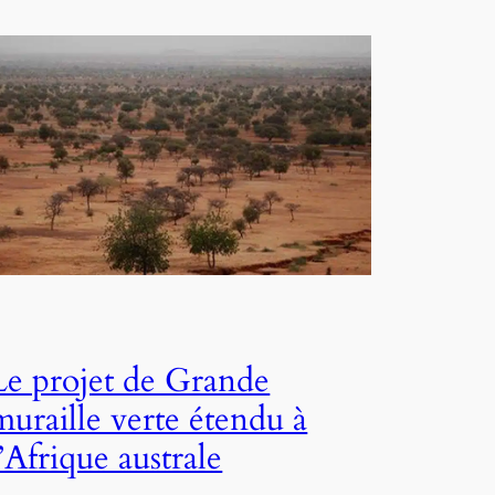
Le projet de Grande
muraille verte étendu à
l’Afrique australe