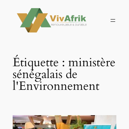
Aller
au
contenu
Étiquette :
ministère
sénégalais de
l'Environnement