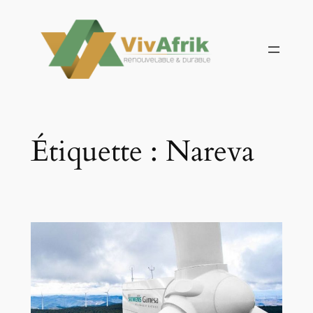
Aller
au
contenu
Étiquette :
Nareva