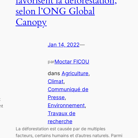
favorisent la déforestation,
selon l’ONG Global
Canopy
Jan 14, 2022
—
Moctar FICOU
par
dans
Agriculture
, 
Climat
, 
Communiqué de
Presse
, 
t
Environnement
, 
nt
Travaux de
recherche
La déforestation est causée par de multiples
facteurs, certains humains et d’autres naturels. Parmi