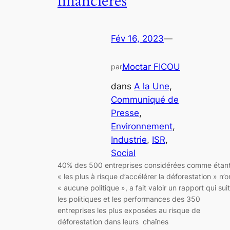
financières
Fév 16, 2023
—
Moctar FICOU
par
dans
A la Une
, 
Communiqué de
Presse
, 
Environnement
, 
Industrie
, 
ISR
, 
Social
40% des 500 entreprises considérées comme étan
« les plus à risque d’accélérer la déforestation » n’o
« aucune politique », a fait valoir un rapport qui suit
les politiques et les performances des 350
entreprises les plus exposées au risque de
déforestation dans leurs chaînes