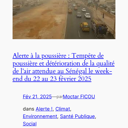
Alerte à la poussière : Tempête de
poussière et détérioration de la qualité
de l’air attendue au Sénégal le week-
end du 22 au 23 février 2025
Fév 21, 2025
—
Moctar FICOU
par
dans
Alerte !
, 
Climat
, 
Environnement
, 
Santé Publique
, 
Social