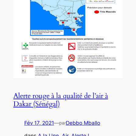
Alerte rouge à la qualité de l’air à
Dakar (Sénégal)
Fév 17, 2021
—
Debbo Mballo
par
dans
A la Une
, 
Air
, 
Alerte !