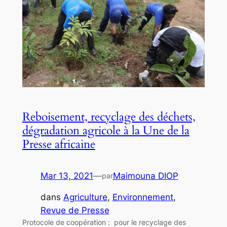
Reboisement, recyclage des déchets,
dégradation agricole à la Une de la
Presse africaine
Mar 13, 2021
—
Maimouna DIOP
par
dans
Agriculture
, 
Environnement
, 
Revue de Presse
Protocole de coopération : pour le recyclage des