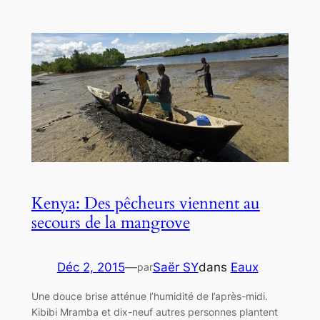
Kenya: Des pêcheurs viennent au
secours de la mangrove
Déc 2, 2015
—
Saër SY
dans
Eaux
par
Une douce brise atténue l’humidité de l’après-midi.
Kibibi Mramba et dix-neuf autres personnes plantent