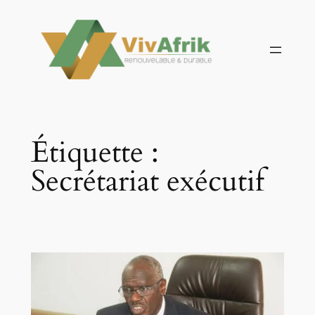
Aller
au
contenu
Étiquette :
Secrétariat exécutif