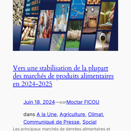
Vers une stabilisation de la plupart
des marchés de produits alimentaires
en 2024-2025
Juin 18, 2024
—
Moctar FICOU
par
dans
A la Une
, 
Agriculture
, 
Climat
, 
Communiqué de Presse
, 
Social
Les principaux marchés de denrées alimentaires et