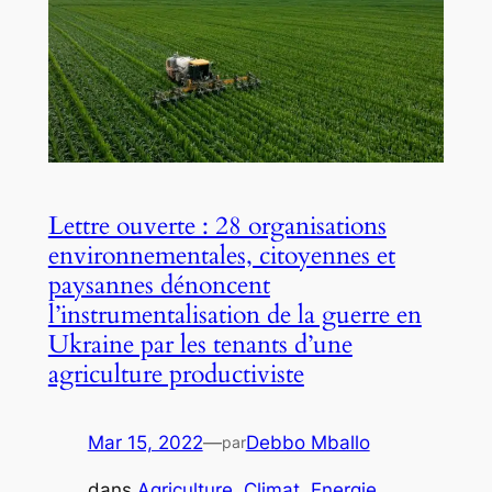
Lettre ouverte : 28 organisations
environnementales, citoyennes et
paysannes dénoncent
l’instrumentalisation de la guerre en
Ukraine par les tenants d’une
agriculture productiviste
Mar 15, 2022
—
Debbo Mballo
par
dans
Agriculture
, 
Climat
, 
Energie
, 