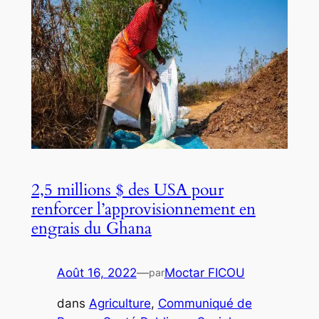
2,5 millions $ des USA pour
renforcer l’approvisionnement en
engrais du Ghana
Août 16, 2022
—
Moctar FICOU
par
dans
Agriculture
, 
Communiqué de