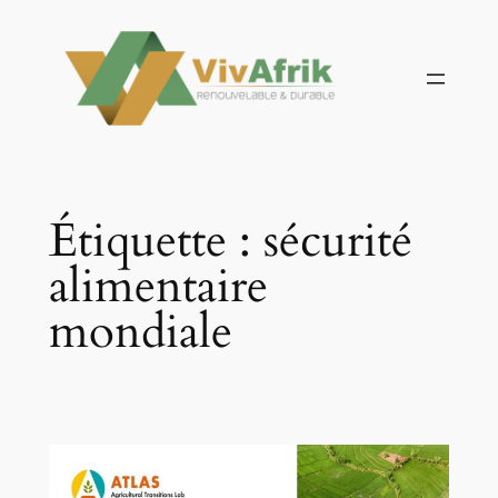
Aller
au
contenu
Étiquette :
sécurité
alimentaire
mondiale