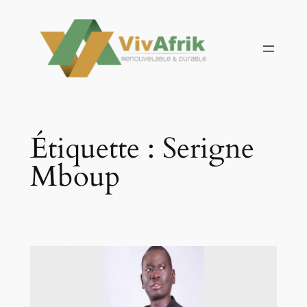
Aller
au
contenu
Étiquette :
Serigne
Mboup