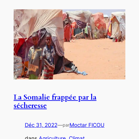
La Somalie frappée par la
sécheresse
Déc 31, 2022
—
Moctar FICOU
par
dans
Agriculture
, 
Climat
, 