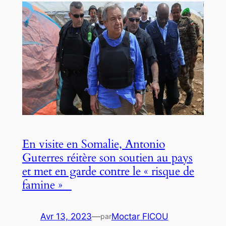
En visite en Somalie, Antonio
Guterres réitère son soutien au pays
et met en garde contre le « risque de
famine »
Avr 13, 2023
—
Moctar FICOU
par