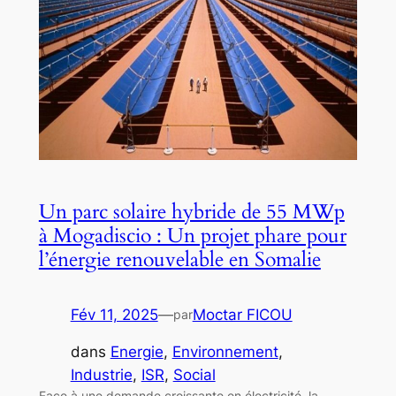
Un parc solaire hybride de 55 MWp
à Mogadiscio : Un projet phare pour
l’énergie renouvelable en Somalie
Fév 11, 2025
—
Moctar FICOU
par
dans
Energie
, 
Environnement
, 
Industrie
, 
ISR
, 
Social
Face à une demande croissante en électricité, la