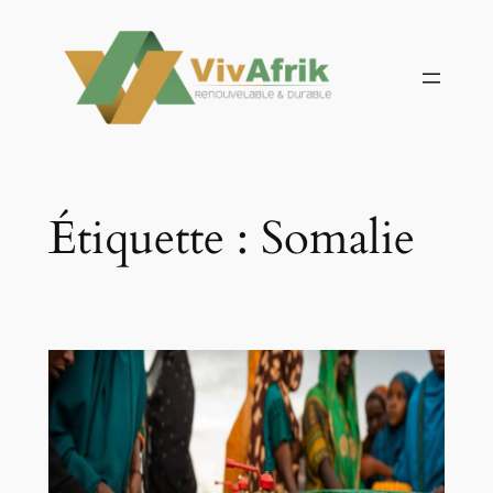
Aller
au
contenu
Étiquette :
Somalie