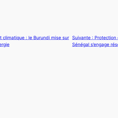
 climatique : le Burundi mise sur
Suivante :
Protection 
nergie
Sénégal s’engage ré