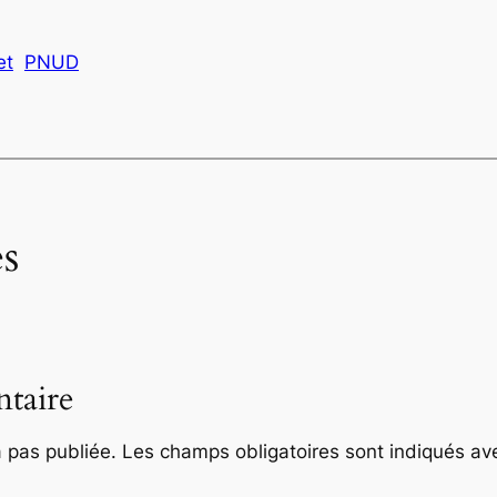
et
PNUD
s
taire
 pas publiée.
Les champs obligatoires sont indiqués a