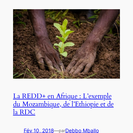
La REDD+ en Afrique : L’exemple
du Mozambique, de l’Ethiopie et de
la RDC
Fév 10, 2018
—
Debbo Mballo
par