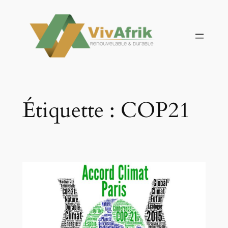
Aller
au
contenu
Étiquette :
COP21