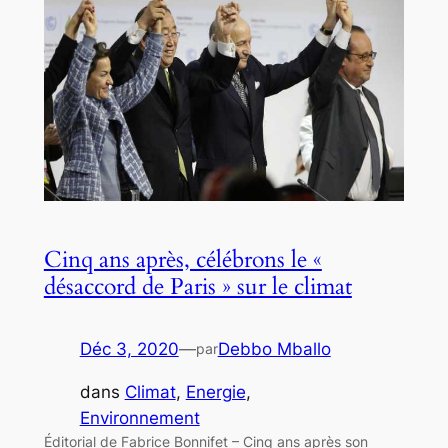
Cinq ans après, célébrons le «
désaccord de Paris » sur le climat
Déc 3, 2020
—
Debbo Mballo
par
dans
Climat
, 
Energie
, 
Environnement
Éditorial de Fabrice Bonnifet – Cinq ans après son