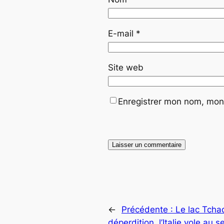
E-mail
*
Site web
Enregistrer mon nom, mon 
←
Précédente :
Le lac Tcha
déperdition, l’Italie vole au 