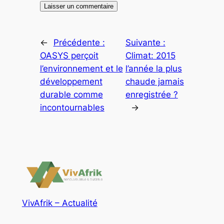
←
Précédente :
Suivante :
OASYS perçoit
Climat: 2015
l’environnement et le
l’année la plus
développement
chaude jamais
durable comme
enregistrée ?
incontournables
→
VivAfrik – Actualité