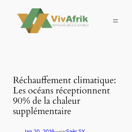
Aller
au
contenu
Réchauffement climatique:
Les océans réceptionnent
90% de la chaleur
supplémentaire
Jan 20, 2016
—
Saër SY
par