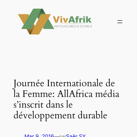
Aller
au
contenu
Journée Internationale de
la Femme: AllAfrica média
s’inscrit dans le
développement durable
Mar 9, 2016
—
Saër SY
par