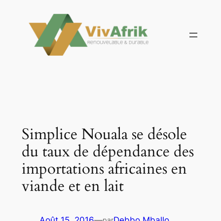
Aller
au
contenu
Simplice Nouala se désole
du taux de dépendance des
importations africaines en
viande et en lait
Août 15, 2016
—
Debbo Mballo
par